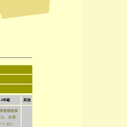
4年級
其他
萌發期發展
3)
、
生理
一）(2)
、