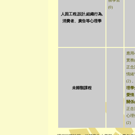
務學習
(0)
人因工程,設計,組織行為,
消費者、廣告等心理學
應用
實務(
正念
情緒
(2)
未歸類課程
理學
愛情
關係(
正念
心理
(2)