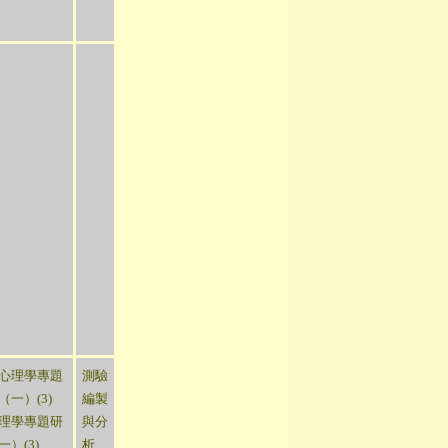
心理學專題
測驗
（一）(3)
編製
理學專題研
與分
一）(3)
、
析