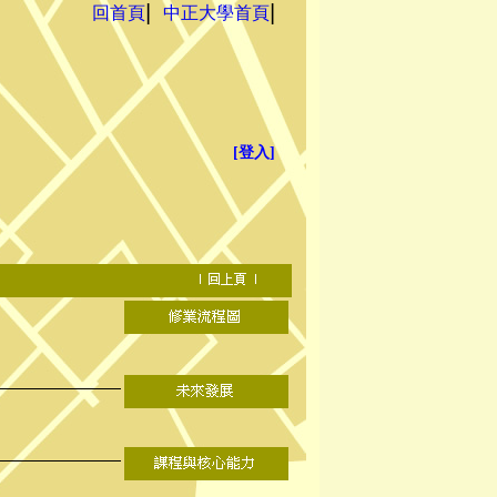
回首頁
中正大學首頁
▏
▏
[登入]