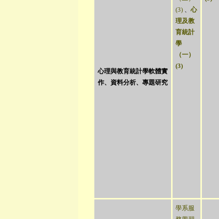
(3)
、
心
理及教
育統計
學
（一）
(3)
心理與教育統計學軟體實
作、資料分析、專題研究
學系服