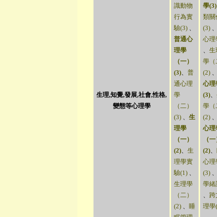
識動物
學(3)
行為實
類關
驗(3)
、
(3)
普通心
心理學
理學
、
生
（一）
學（
(3)
、
普
(2)
通心理
心理
生理,知覺,發展,社會,性格,
學
(3)
、
變態等心理學
（二）
學（
(3)
、
生
(2)
理學
心理
（一）
（一
(2)
、
生
(2)
、
理學實
心理
驗(1)
、
(3)
生理學
學緒論
（二）
、
跨
(2)
、
睡
理學(