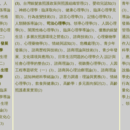
、
人
(3)
、
台灣銀髮族照護政策與照護組織管理(2)
、
嬰幼兒認知(3)
青年
係導論
、
神經心理學：臨床取向(3)
、
健康心理學(3)
、
臨床心理學見
(3)
、
性格
習(3)
、
行為改變技術(3)
、
語言心理學(3)
、
記憶心理學(3)
、
導論(
(3)
人類關係導論(3)
、
司法心理學(3)
、
領導心理學(3)
、
人因心理
發展(
理心理
學(3)
、
闇黑性格心理學(3)
、
臨床心理學導論(3)
、
優雅的銀髮
管理(
二）
生活：多層次照護環境之營造(2)
、
諮商技術(3)
、
心理藥物學
通訊
、
發展
(3)
、
心理藥物學(3)
、
情緒與認知(3)
、
危機處理(3)
、
青少年
作入
學
發展(3)
、
諮商歷程與技術(3)
、
諮商理論與技術(3)
、
青少年發
科學
生理
展、文化環境與應用(3)
、
日常生活問題的心理學介入:設計與
、
應
二）
社會心理學的整合(2)
、
諮商理論(3)
、
視聽覺心理學(3)
、
人因
學(3)
、
生理
工程專題研究（一）(3)
、
諮商與心理治療理論(3)
、
諮商理論
說服(
學
(2)
、
認知神經科學緒論(3)
、
壓力調適：理論與實務(3)
、
情緒
學史(
）
心理學(3)
、
飲食與健康(2)
、
高齡學：多元面向探討(2)
、
高齡
行為
臨床
照護產業實習(2)
量化
學導論
學上
、
生理
、
領
(3)
文化心
3)