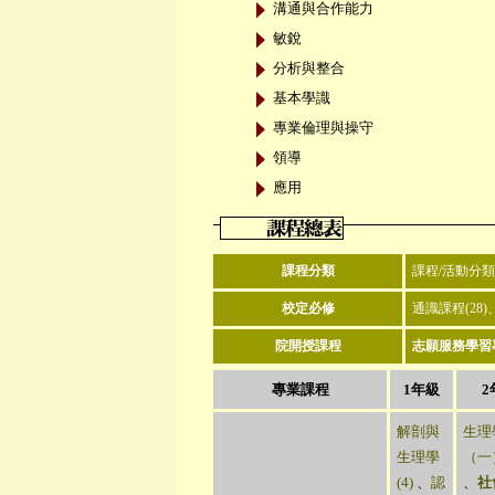
溝通與合作能力
敏銳
分析與整合
基本學識
專業倫理與操守
領導
應用
課程分類
課程/活動分類
校定必修
通識課程(28
院開授課程
志願服務學習專
專業課程
1年級
2
解剖與
生理
生理學
（一）
(4)
、
認
、
社