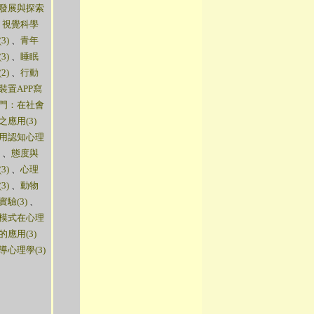
發展與探索
、
視覺科學
3)
、
青年
3)
、
睡眠
2)
、
行動
裝置APP寫
門：在社會
之應用(3)
用認知心理
、
態度與
3)
、
心理
3)
、
動物
實驗(3)
、
模式在心理
的應用(3)
導心理學(3)