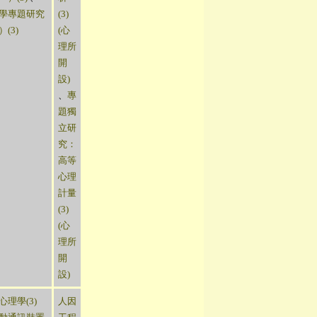
學專題研究
(3)
(3)
(心
理所
開
設)
、
專
題獨
立研
究：
高等
心理
計量
(3)
(心
理所
開
設)
心理學(3)
人因