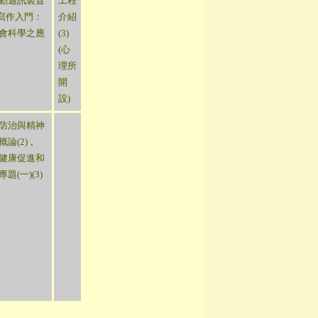
動通訊裝置
工程
P寫作入門：
介紹
會科學之應
(3)
(心
理所
開
設)
防治與精神
概論(2)
、
健康促進和
題(一)(3)