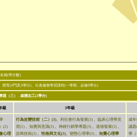
名稱(學分數)
)、 體育(4門課,0學分)、社會服務學習課程(一學期，必修0學分)
題（三） - 媒體志工(2學分)
年級
3年級
學
行為改變技術（二）(3)
、
利社會行為發展(3)
、
臨床心理學見
成年
(2)
習(1)
、
知覺與意識(3)
、
神經行銷學專題(3)
、
道德發展(3)
、
議題(
會心理
諮商技術(2)
、
性格與文化(3)
、
變態心理學(3)
、
知覺心理學
學（