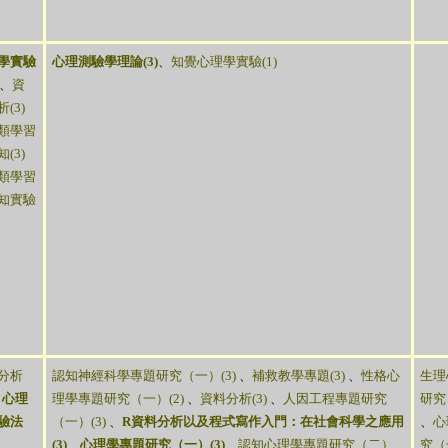
學實驗
心理測驗學理論(3)
、
知覺心理學實驗(1)
、
資
(3)
類學習
(3)
類學習
知實驗
分析
認知神經科學專題研究（一）(3)
、
補救教學專題(3)
、
性格心
生理
、
心理
理學專題研究（一）(2)
、
資料分析(3)
、
人因工程專題研究
研究
驗法
（一）(3)
、
R資料分析以及程式寫作入門：在社會科學之應用
、
心
(3)
、
心理學專題研究（一）(3)
、
認知心理學專題研究（二）
究（