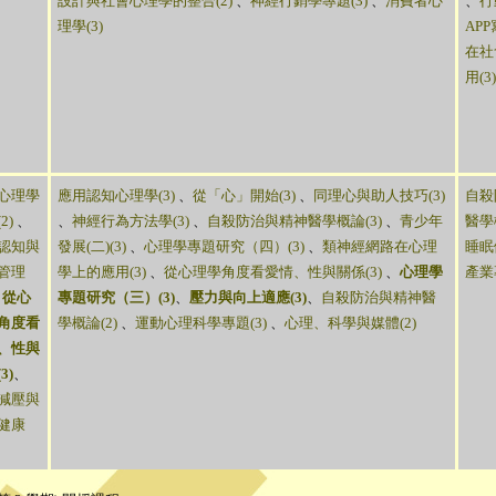
設計與社會心理學的整合(2)
、
神經行銷學專題(3)
、
消費者心
、
行
理學(3)
AP
在社
用(3)
心理學
應用認知心理學(3)
、
從「心」開始(3)
、
同理心與助人技巧(3)
自殺
2)
、
、
神經行為方法學(3)
、
自殺防治與精神醫學概論(3)
、
青少年
醫學
認知與
發展(二)(3)
、
心理學專題研究（四）(3)
、
類神經網路在心理
睡眠
管理
學上的應用(3)
、
從心理學角度看愛情、性與關係(3)
、
心理學
產業專
、
從心
專題研究（三）(3)
、
壓力與向上適應(3)
、
自殺防治與精神醫
角度看
學概論(2)
、
運動心理科學專題(3)
、
心理、科學與媒體(2)
、性與
3)
、
減壓與
健康