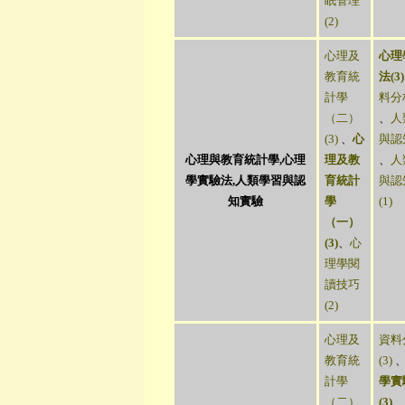
眠管理
(2)
心理及
心理
教育統
法(3)
計學
料分析
（二）
、
人
(3)
、
心
與認知
心理與教育統計學,心理
理及教
、
人
學實驗法,人類學習與認
育統計
與認
知實驗
學
(1)
（一）
(3)
、
心
理學閱
讀技巧
(2)
心理及
資料
教育統
(3)
計學
學實
（二）
(3)