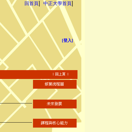
回首頁
中正大學首頁
▏
▏
[登入]