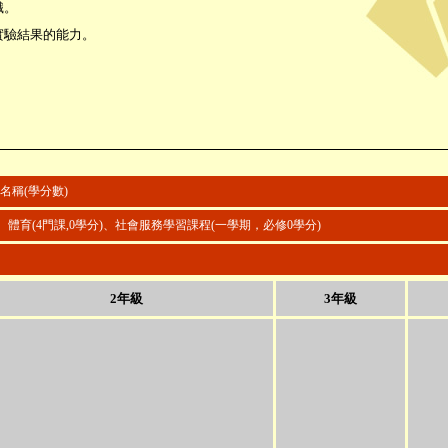
識。
實驗結果的能力。
。
名稱(學分數)
)、 體育(4門課,0學分)、社會服務學習課程(一學期，必修0學分)
2年級
3年級