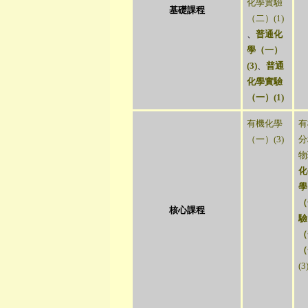
化學實驗
基礎課程
（二）(1)
、
普通化
學（一）
(3)
、
普通
化學實驗
（一）(1)
有機化學
有
（一）(3)
分
物
化
學
（
核心課程
驗
（
（
(3